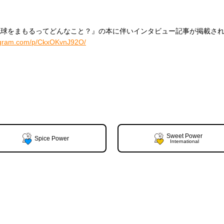
地球をまもるってどんなこと？』の本に伴いインタビュー記事が掲載さ
tagram.com/p/CkxOKvnJ92O/
Sweet Power
Spice Power
International